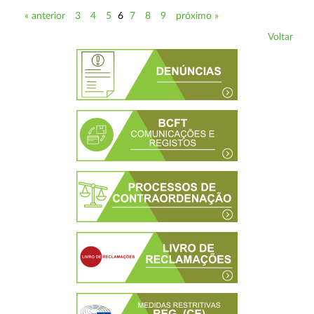
« anterior
3
4
5
6
7
8
9
próximo »
Voltar