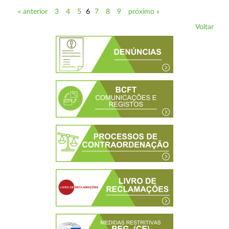
« anterior
3
4
5
6
7
8
9
próximo »
Voltar