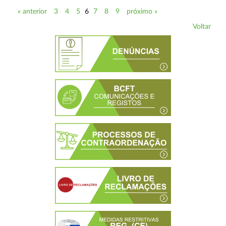
« anterior
3
4
5
6
7
8
9
próximo »
Voltar