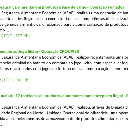
segurança alimentar em produtos à base de carne - Operação Fumados
 Segurança Alimentar e Económica (ASAE), realizou uma operação de âm
uas Unidades Regionais, no exercício das suas competências de fiscalizaç
 de géneros alimentícios, direcionada para a comercialização de produtos 
mo ...
o( PDF - 872 Kb )
ombate ao Jogo Ilícito - Operação CROUPIER
e Segurança Alimentar e Económica (ASAE) realizou recentemente uma o
venção criminal no âmbito do combate ao jogo ilícito, com especial enfo
ilícitos relacionados com jogos de fortuna ou azar, tendo a ação, como pri
o( PDF - 942 Kb )
ais de 17 toneladas de produtos alimentares num entreposto ilegal -
 Segurança Alimentar e Económica (ASAE), realizou, através de Brigada d
nidade Regional do Norte - Unidade Operacional de Mirandela, uma oper
rigida a estabelecimentos de armazenamento de produtos alimentares, com
..