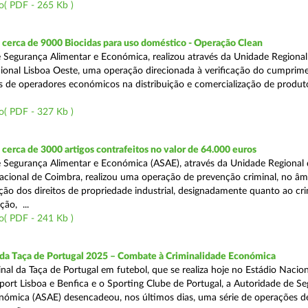
o( PDF - 265 Kb )
cerca de 9000 Biocidas para uso doméstico - Operação Clean
 Segurança Alimentar e Económica, realizou através da Unidade Regional 
onal Lisboa Oeste, uma operação direcionada à verificação do cumprim
is de operadores económicos na distribuição e comercialização de produt
o( PDF - 327 Kb )
erca de 3000 artigos contrafeitos no valor de 64.000 euros
 Segurança Alimentar e Económica (ASAE), através da Unidade Regional
cional de Coimbra, realizou uma operação de prevenção criminal, no âm
ção dos direitos de propriedade industrial, designadamente quanto ao cr
ão, ...
o( PDF - 241 Kb )
 da Taça de Portugal 2025 – Combate à Criminalidade Económica
nal da Taça de Portugal em futebol, que se realiza hoje no Estádio Nacio
port Lisboa e Benfica e o Sporting Clube de Portugal, a Autoridade de S
nómica (ASAE) desencadeou, nos últimos dias, uma série de operações d