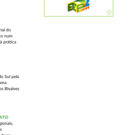
nal do
ito num
à prática
o Sul pela
 uma
os Bivalves
GATO
ionais,
s