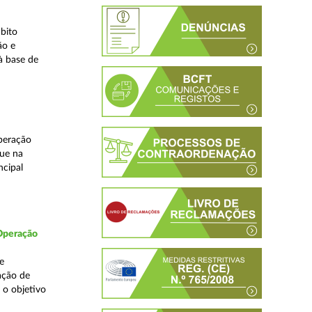
bito
ão e
à base de
peração
que na
ncipal
 Operação
e
ação de
 o objetivo