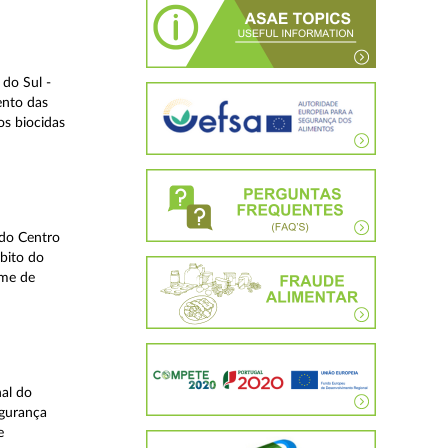
do Sul -
ento das
os biocidas
 do Centro
bito do
ime de
nal do
egurança
e