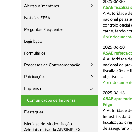
2025-06-30
Alertas Alimentares
ASAE fiscaliza 
A Autoridade de
Notícias EFSA
nacional pelas s
controlo oficial
Perguntas Frequentes
carne, tendo co
Abrir document
Legislação
2025-06-20
Formulários
ASAE reforça c
A Autoridade d
Processos de Contraordenação
nacional de pre
fiscalização de 
Publicações
objetivo, ...
Abrir document
Imprensa
2025-06-16
ASAE apreende m
Comunicados de Imprensa
Frigo
A Autoridade de
Destaques
Indústrias da U
fiscalização di
Medidas de Modernização
de assegurar o .
Administrativa da AP/SIMPLEX