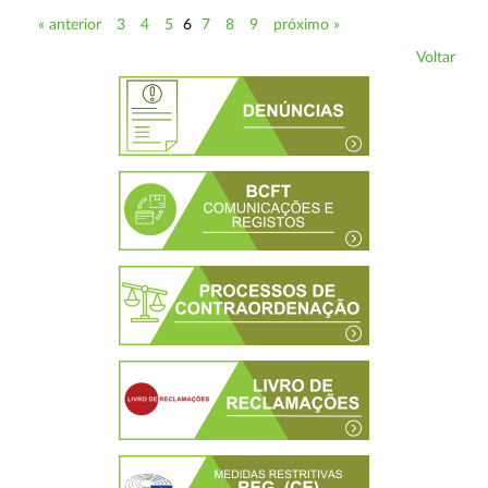
« anterior
3
4
5
6
7
8
9
próximo »
Voltar