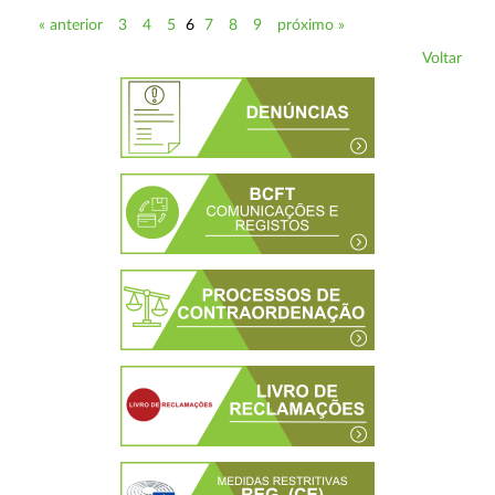
« anterior
3
4
5
6
7
8
9
próximo »
Voltar