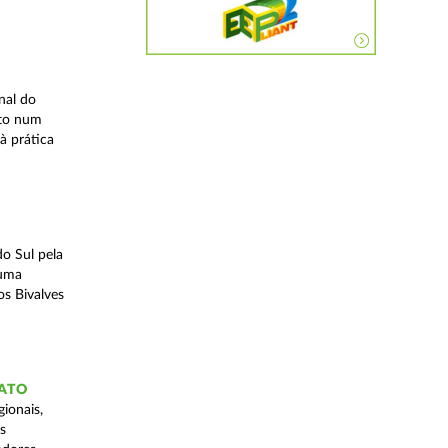
nal do
ito num
à prática
o Sul pela
 uma
os Bivalves
GATO
ionais,
s