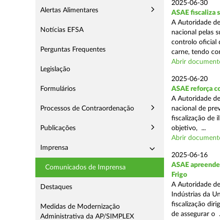
2025-06-30
Alertas Alimentares
ASAE fiscaliza 
A Autoridade de
Notícias EFSA
nacional pelas s
controlo oficial
Perguntas Frequentes
carne, tendo co
Abrir document
Legislação
2025-06-20
Formulários
ASAE reforça c
A Autoridade d
Processos de Contraordenação
nacional de pre
fiscalização de 
Publicações
objetivo, ...
Abrir document
Imprensa
2025-06-16
ASAE apreende m
Comunicados de Imprensa
Frigo
A Autoridade de
Destaques
Indústrias da U
fiscalização di
Medidas de Modernização
de assegurar o .
Administrativa da AP/SIMPLEX