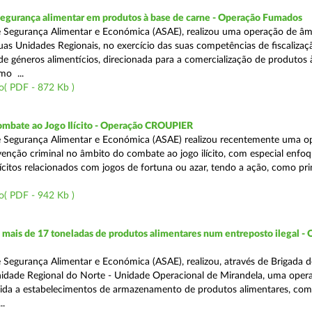
segurança alimentar em produtos à base de carne - Operação Fumados
 Segurança Alimentar e Económica (ASAE), realizou uma operação de âm
uas Unidades Regionais, no exercício das suas competências de fiscalizaç
 de géneros alimentícios, direcionada para a comercialização de produtos 
mo ...
o( PDF - 872 Kb )
ombate ao Jogo Ilícito - Operação CROUPIER
e Segurança Alimentar e Económica (ASAE) realizou recentemente uma o
venção criminal no âmbito do combate ao jogo ilícito, com especial enfo
ilícitos relacionados com jogos de fortuna ou azar, tendo a ação, como pri
o( PDF - 942 Kb )
ais de 17 toneladas de produtos alimentares num entreposto ilegal -
 Segurança Alimentar e Económica (ASAE), realizou, através de Brigada d
nidade Regional do Norte - Unidade Operacional de Mirandela, uma oper
rigida a estabelecimentos de armazenamento de produtos alimentares, com
..