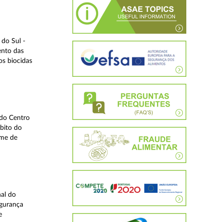
do Sul -
ento das
os biocidas
 do Centro
bito do
ime de
nal do
egurança
e