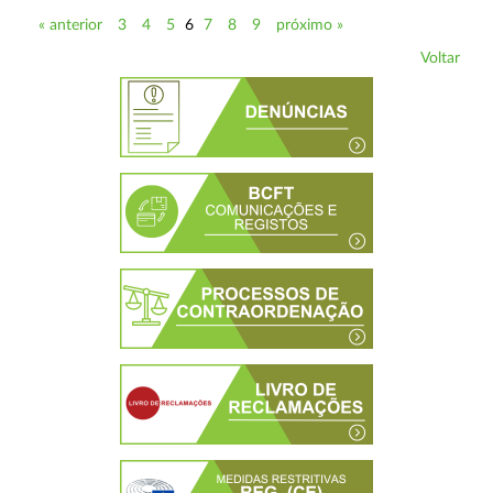
« anterior
3
4
5
6
7
8
9
próximo »
Voltar