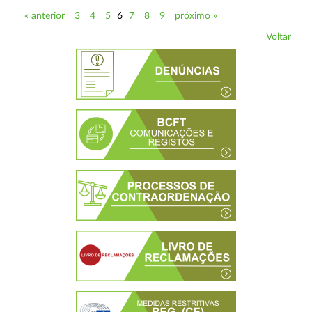
« anterior
3
4
5
6
7
8
9
próximo »
Voltar