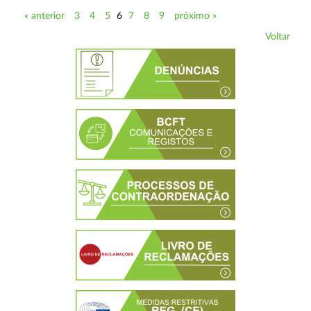
« anterior
3
4
5
6
7
8
9
próximo »
Voltar