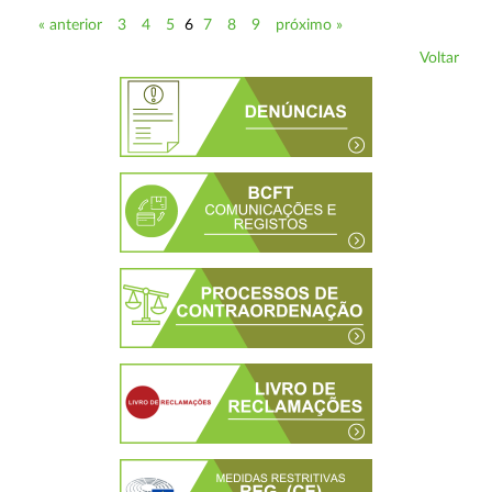
« anterior
3
4
5
6
7
8
9
próximo »
Voltar