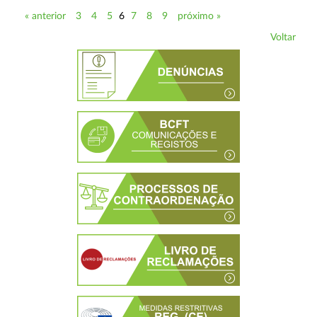
« anterior
3
4
5
6
7
8
9
próximo »
Voltar