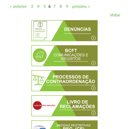
« anterior
3
4
5
6
7
8
9
próximo »
Voltar