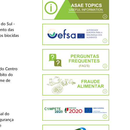
do Sul -
ento das
os biocidas
 do Centro
bito do
ime de
nal do
egurança
e