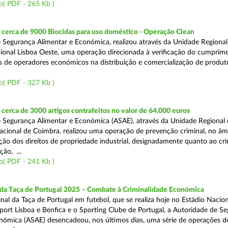
o( PDF - 265 Kb )
cerca de 9000 Biocidas para uso doméstico - Operação Clean
 Segurança Alimentar e Económica, realizou através da Unidade Regional 
onal Lisboa Oeste, uma operação direcionada à verificação do cumprim
is de operadores económicos na distribuição e comercialização de produt
o( PDF - 327 Kb )
erca de 3000 artigos contrafeitos no valor de 64.000 euros
 Segurança Alimentar e Económica (ASAE), através da Unidade Regional
cional de Coimbra, realizou uma operação de prevenção criminal, no âm
ção dos direitos de propriedade industrial, designadamente quanto ao cr
ão, ...
o( PDF - 241 Kb )
 da Taça de Portugal 2025 – Combate à Criminalidade Económica
nal da Taça de Portugal em futebol, que se realiza hoje no Estádio Nacio
port Lisboa e Benfica e o Sporting Clube de Portugal, a Autoridade de S
nómica (ASAE) desencadeou, nos últimos dias, uma série de operações d