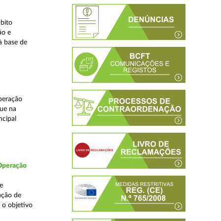
bito
ão e
à base de
peração
que na
ncipal
 Operação
e
ação de
 o objetivo