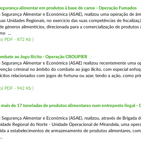
segurança alimentar em produtos à base de carne - Operação Fumados
 Segurança Alimentar e Económica (ASAE), realizou uma operação de âm
uas Unidades Regionais, no exercício das suas competências de fiscalizaç
 de géneros alimentícios, direcionada para a comercialização de produtos 
mo ...
o( PDF - 872 Kb )
ombate ao Jogo Ilícito - Operação CROUPIER
e Segurança Alimentar e Económica (ASAE) realizou recentemente uma o
venção criminal no âmbito do combate ao jogo ilícito, com especial enfo
ilícitos relacionados com jogos de fortuna ou azar, tendo a ação, como pri
o( PDF - 942 Kb )
ais de 17 toneladas de produtos alimentares num entreposto ilegal -
 Segurança Alimentar e Económica (ASAE), realizou, através de Brigada d
nidade Regional do Norte - Unidade Operacional de Mirandela, uma oper
rigida a estabelecimentos de armazenamento de produtos alimentares, com
..