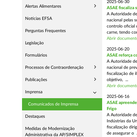
2025-06-30
Alertas Alimentares
ASAE fiscaliza 
A Autoridade de
Notícias EFSA
nacional pelas s
controlo oficial
Perguntas Frequentes
carne, tendo co
Abrir document
Legislação
2025-06-20
Formulários
ASAE reforça c
A Autoridade d
Processos de Contraordenação
nacional de pre
fiscalização de 
Publicações
objetivo, ...
Abrir document
Imprensa
2025-06-16
ASAE apreende m
Comunicados de Imprensa
Frigo
A Autoridade de
Destaques
Indústrias da U
fiscalização di
Medidas de Modernização
de assegurar o .
Administrativa da AP/SIMPLEX