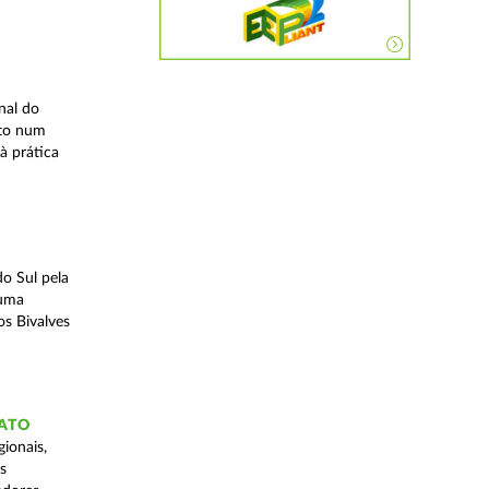
nal do
ito num
à prática
o Sul pela
 uma
os Bivalves
GATO
ionais,
s