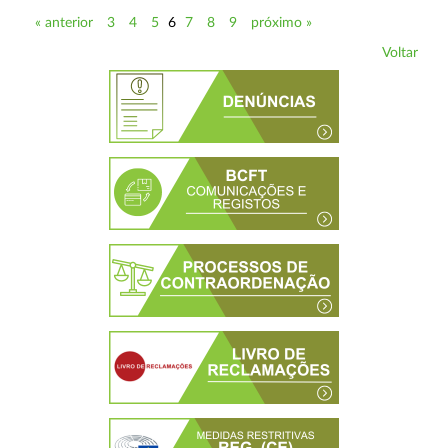
« anterior
3
4
5
6
7
8
9
próximo »
Voltar