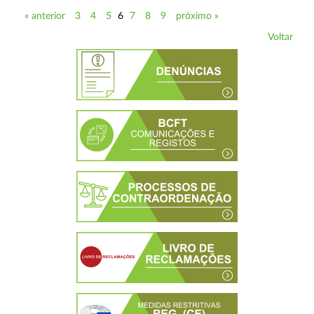
« anterior
3
4
5
6
7
8
9
próximo »
Voltar