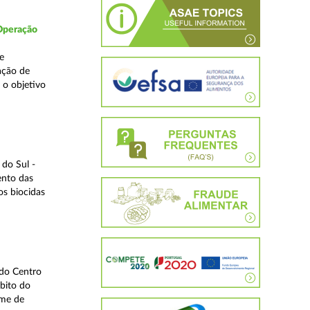
 Operação
e
ação de
 o objetivo
do Sul -
ento das
os biocidas
 do Centro
bito do
ime de