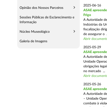
2025-06-16
Opinião dos Nossos Parceiros
ASAE apreende m
Frigo
Sessões Públicas de Esclarecimento e
A Autoridade de
Informação
Indústrias da U
fiscalização di
Núcleo Museológico
de assegurar o .
Abrir document
Galeria de Imagens
2025-05-29
ASAE apreende 
A Autoridade de
Unidade Operaci
obrigações lega
no mercado ...
Abrir document
2025-05-26
ASAE apreende c
A Autoridade de
– Unidade Opera
combate à viola