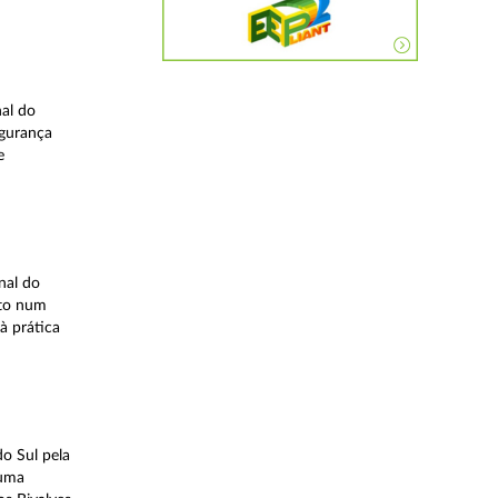
nal do
egurança
e
nal do
ito num
à prática
o Sul pela
 uma