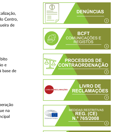
alização,
do Centro,
ueira de
bito
ão e
à base de
peração
que na
ncipal