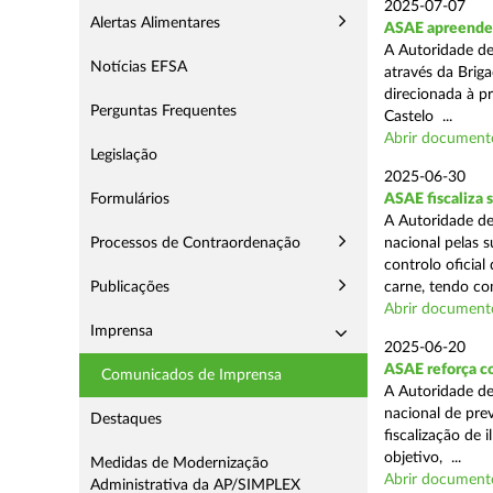
2025-07-07
Alertas Alimentares
ASAE apreende m
A Autoridade de
Notícias EFSA
através da Briga
direcionada à p
Perguntas Frequentes
Castelo ...
Abrir document
Legislação
2025-06-30
Formulários
ASAE fiscaliza 
A Autoridade de
Processos de Contraordenação
nacional pelas s
controlo oficial
Publicações
carne, tendo co
Abrir document
Imprensa
2025-06-20
ASAE reforça c
Comunicados de Imprensa
A Autoridade d
nacional de pre
Destaques
fiscalização de 
objetivo, ...
Medidas de Modernização
Abrir document
Administrativa da AP/SIMPLEX