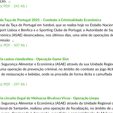
ão, ...
o( PDF - 241 Kb )
 da Taça de Portugal 2025 – Combate à Criminalidade Económica
nal da Taça de Portugal em futebol, que se realiza hoje no Estádio Nacio
port Lisboa e Benfica e o Sporting Clube de Portugal, a Autoridade de S
nómica (ASAE) desencadeou, nos últimos dias, uma série de operações d
ressão ...
o( PDF - 507 Kb )
a casino clandestino - Operação Game Slot
 Segurança Alimentar e Económica (ASAE) através da sua Unidade Regio
, uma operação de prevenção criminal, no âmbito do combate ao jogo ilíc
 de restauração e bebidas, onde se procedia de forma ilícita e camuflada 
o( PDF - 297 Kb )
 circuito ilegal de Moluscos Bivalves Vivos - Operação Limpa
 Segurança Alimentar e Económica (ASAE) através da Unidade Regional d
onal de Santarém, realizou uma operação de fiscalização, no âmbito de