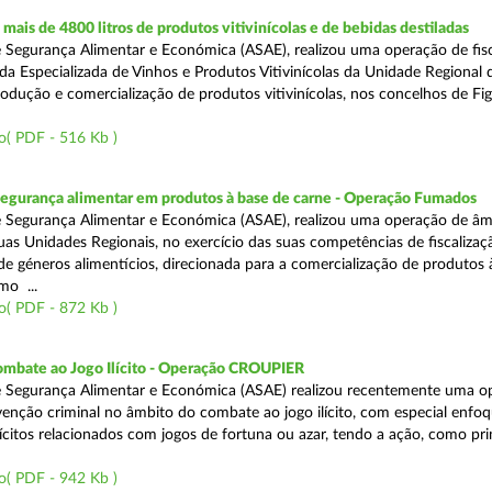
ais de 4800 litros de produtos vitivinícolas e de bebidas destiladas
 Segurança Alimentar e Económica (ASAE), realizou uma operação de fisc
da Especializada de Vinhos e Produtos Vitivinícolas da Unidade Regional 
rodução e comercialização de produtos vitivinícolas, nos concelhos de Fig
o( PDF - 516 Kb )
segurança alimentar em produtos à base de carne - Operação Fumados
 Segurança Alimentar e Económica (ASAE), realizou uma operação de âm
uas Unidades Regionais, no exercício das suas competências de fiscalizaç
 de géneros alimentícios, direcionada para a comercialização de produtos 
mo ...
o( PDF - 872 Kb )
ombate ao Jogo Ilícito - Operação CROUPIER
e Segurança Alimentar e Económica (ASAE) realizou recentemente uma o
venção criminal no âmbito do combate ao jogo ilícito, com especial enfo
ilícitos relacionados com jogos de fortuna ou azar, tendo a ação, como pri
o( PDF - 942 Kb )