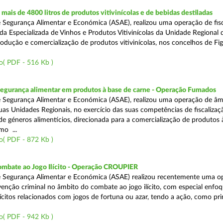
ais de 4800 litros de produtos vitivinícolas e de bebidas destiladas
 Segurança Alimentar e Económica (ASAE), realizou uma operação de fisc
da Especializada de Vinhos e Produtos Vitivinícolas da Unidade Regional 
rodução e comercialização de produtos vitivinícolas, nos concelhos de Fig
o( PDF - 516 Kb )
segurança alimentar em produtos à base de carne - Operação Fumados
 Segurança Alimentar e Económica (ASAE), realizou uma operação de âm
uas Unidades Regionais, no exercício das suas competências de fiscalizaç
 de géneros alimentícios, direcionada para a comercialização de produtos 
mo ...
o( PDF - 872 Kb )
ombate ao Jogo Ilícito - Operação CROUPIER
e Segurança Alimentar e Económica (ASAE) realizou recentemente uma o
venção criminal no âmbito do combate ao jogo ilícito, com especial enfo
ilícitos relacionados com jogos de fortuna ou azar, tendo a ação, como pri
o( PDF - 942 Kb )