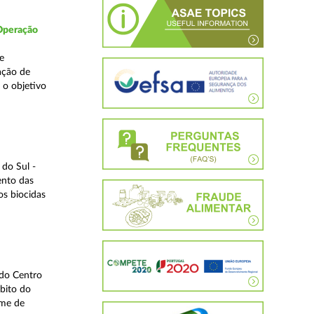
 Operação
e
ação de
 o objetivo
do Sul -
ento das
os biocidas
 do Centro
bito do
ime de