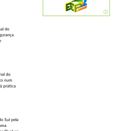
nal do
egurança
e
nal do
ito num
à prática
o Sul pela
 uma