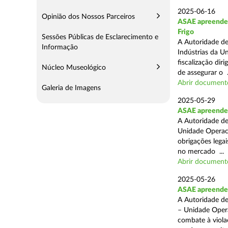
2025-06-16
Opinião dos Nossos Parceiros
ASAE apreende m
Frigo
Sessões Públicas de Esclarecimento e
A Autoridade de
Informação
Indústrias da U
fiscalização di
Núcleo Museológico
de assegurar o .
Abrir document
Galeria de Imagens
2025-05-29
ASAE apreende 
A Autoridade de
Unidade Operaci
obrigações lega
no mercado ...
Abrir document
2025-05-26
ASAE apreende c
A Autoridade de
– Unidade Opera
combate à viola