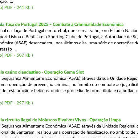
ão, ...
o( PDF - 241 Kb )
 da Taça de Portugal 2025 – Combate à Criminalidade Económica
nal da Taça de Portugal em futebol, que se realiza hoje no Estádio Nacio
port Lisboa e Benfica e o Sporting Clube de Portugal, a Autoridade de S
nómica (ASAE) desencadeou, nos últimos dias, uma série de operações d
ressão ...
o( PDF - 507 Kb )
a casino clandestino - Operação Game Slot
 Segurança Alimentar e Económica (ASAE) através da sua Unidade Regio
, uma operação de prevenção criminal, no âmbito do combate ao jogo ilíc
 de restauração e bebidas, onde se procedia de forma ilícita e camuflada 
o( PDF - 297 Kb )
 circuito ilegal de Moluscos Bivalves Vivos - Operação Limpa
 Segurança Alimentar e Económica (ASAE) através da Unidade Regional d
onal de Santarém, realizou uma operação de fiscalização, no âmbito de