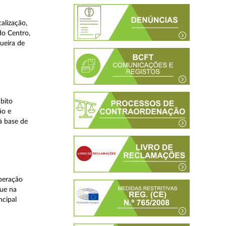
alização,
do Centro,
ueira de
bito
ão e
à base de
peração
que na
ncipal