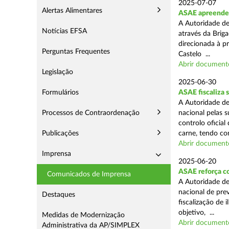
2025-07-07
Alertas Alimentares
ASAE apreende m
A Autoridade de
Notícias EFSA
através da Briga
direcionada à p
Perguntas Frequentes
Castelo ...
Abrir document
Legislação
2025-06-30
Formulários
ASAE fiscaliza 
A Autoridade de
Processos de Contraordenação
nacional pelas s
controlo oficial
Publicações
carne, tendo co
Abrir document
Imprensa
2025-06-20
ASAE reforça c
Comunicados de Imprensa
A Autoridade d
nacional de pre
Destaques
fiscalização de 
objetivo, ...
Medidas de Modernização
Abrir document
Administrativa da AP/SIMPLEX