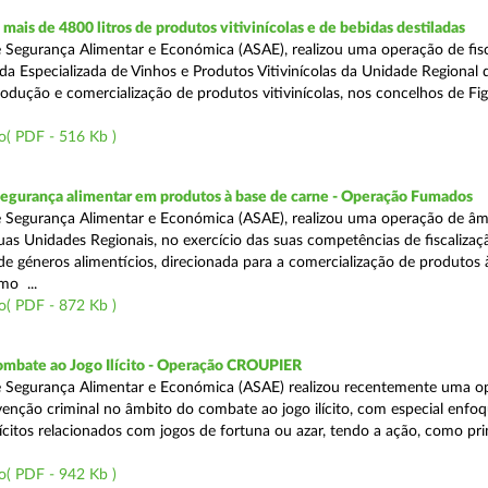
ais de 4800 litros de produtos vitivinícolas e de bebidas destiladas
 Segurança Alimentar e Económica (ASAE), realizou uma operação de fisc
da Especializada de Vinhos e Produtos Vitivinícolas da Unidade Regional 
rodução e comercialização de produtos vitivinícolas, nos concelhos de Fig
o( PDF - 516 Kb )
segurança alimentar em produtos à base de carne - Operação Fumados
 Segurança Alimentar e Económica (ASAE), realizou uma operação de âm
uas Unidades Regionais, no exercício das suas competências de fiscalizaç
 de géneros alimentícios, direcionada para a comercialização de produtos 
mo ...
o( PDF - 872 Kb )
ombate ao Jogo Ilícito - Operação CROUPIER
e Segurança Alimentar e Económica (ASAE) realizou recentemente uma o
venção criminal no âmbito do combate ao jogo ilícito, com especial enfo
ilícitos relacionados com jogos de fortuna ou azar, tendo a ação, como pri
o( PDF - 942 Kb )