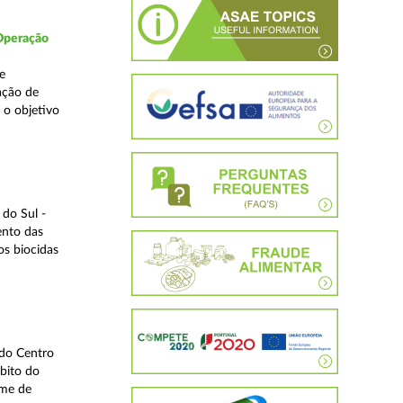
 Operação
e
ação de
 o objetivo
do Sul -
ento das
os biocidas
 do Centro
bito do
ime de