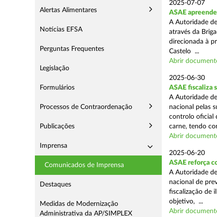
2025-07-07
Alertas Alimentares
ASAE apreende m
A Autoridade de
Notícias EFSA
através da Briga
direcionada à p
Perguntas Frequentes
Castelo ...
Abrir document
Legislação
2025-06-30
Formulários
ASAE fiscaliza 
A Autoridade de
Processos de Contraordenação
nacional pelas s
controlo oficial
Publicações
carne, tendo co
Abrir document
Imprensa
2025-06-20
ASAE reforça c
Comunicados de Imprensa
A Autoridade d
nacional de pre
Destaques
fiscalização de 
objetivo, ...
Medidas de Modernização
Abrir document
Administrativa da AP/SIMPLEX