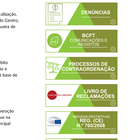
alização,
do Centro,
ueira de
bito
ão e
à base de
peração
que na
ncipal