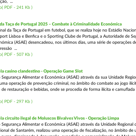
ão, ...
o( PDF - 241 Kb )
 da Taça de Portugal 2025 – Combate à Criminalidade Económica
nal da Taça de Portugal em futebol, que se realiza hoje no Estádio Nacio
port Lisboa e Benfica e o Sporting Clube de Portugal, a Autoridade de S
nómica (ASAE) desencadeou, nos últimos dias, uma série de operações d
ressão ...
o( PDF - 507 Kb )
a casino clandestino - Operação Game Slot
 Segurança Alimentar e Económica (ASAE) através da sua Unidade Regio
, uma operação de prevenção criminal, no âmbito do combate ao jogo ilíc
 de restauração e bebidas, onde se procedia de forma ilícita e camuflada 
o( PDF - 297 Kb )
 circuito ilegal de Moluscos Bivalves Vivos - Operação Limpa
 Segurança Alimentar e Económica (ASAE) através da Unidade Regional d
onal de Santarém, realizou uma operação de fiscalização, no âmbito de