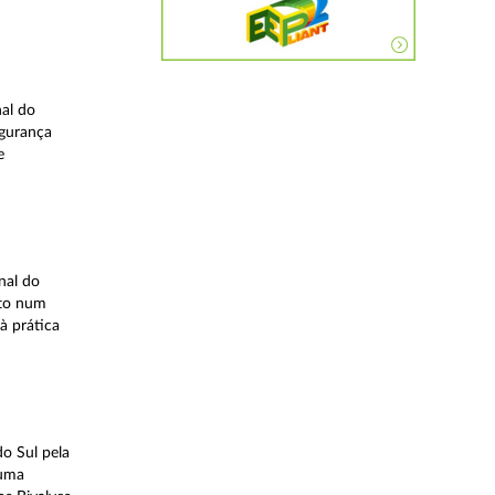
nal do
egurança
e
nal do
ito num
à prática
o Sul pela
 uma