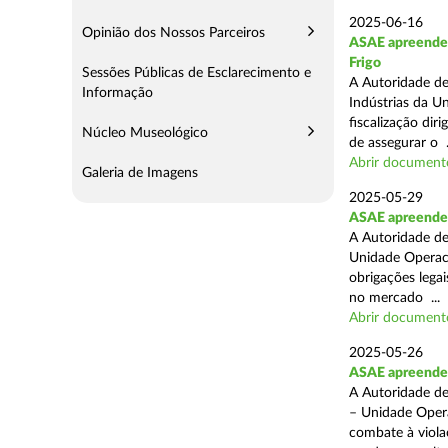
2025-06-16
Opinião dos Nossos Parceiros
ASAE apreende m
Frigo
Sessões Públicas de Esclarecimento e
A Autoridade de
Informação
Indústrias da U
fiscalização di
Núcleo Museológico
de assegurar o .
Abrir document
Galeria de Imagens
2025-05-29
ASAE apreende 
A Autoridade de
Unidade Operaci
obrigações lega
no mercado ...
Abrir document
2025-05-26
ASAE apreende c
A Autoridade de
– Unidade Opera
combate à viola