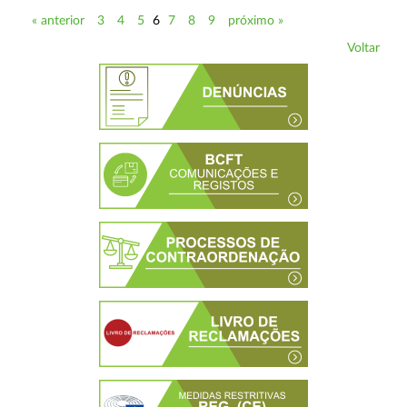
« anterior
3
4
5
6
7
8
9
próximo »
Voltar