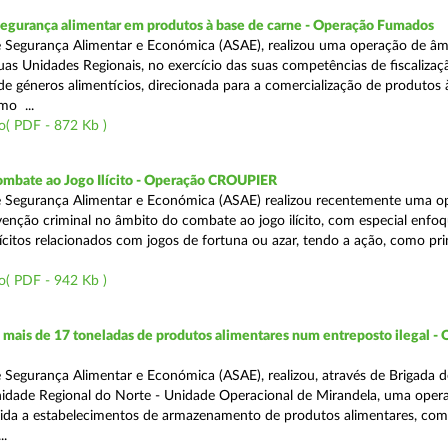
segurança alimentar em produtos à base de carne - Operação Fumados
 Segurança Alimentar e Económica (ASAE), realizou uma operação de âm
uas Unidades Regionais, no exercício das suas competências de fiscalizaç
 de géneros alimentícios, direcionada para a comercialização de produtos 
mo ...
o( PDF - 872 Kb )
ombate ao Jogo Ilícito - Operação CROUPIER
e Segurança Alimentar e Económica (ASAE) realizou recentemente uma o
venção criminal no âmbito do combate ao jogo ilícito, com especial enfo
ilícitos relacionados com jogos de fortuna ou azar, tendo a ação, como pri
o( PDF - 942 Kb )
ais de 17 toneladas de produtos alimentares num entreposto ilegal -
 Segurança Alimentar e Económica (ASAE), realizou, através de Brigada d
nidade Regional do Norte - Unidade Operacional de Mirandela, uma oper
rigida a estabelecimentos de armazenamento de produtos alimentares, com
..