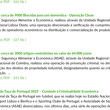
o( PDF - 265 Kb )
cerca de 9000 Biocidas para uso doméstico - Operação Clean
 Segurança Alimentar e Económica, realizou através da Unidade Regional 
onal Lisboa Oeste, uma operação direcionada à verificação do cumprim
is de operadores económicos na distribuição e comercialização de produt
o( PDF - 327 Kb )
erca de 3000 artigos contrafeitos no valor de 64.000 euros
 Segurança Alimentar e Económica (ASAE), através da Unidade Regional
cional de Coimbra, realizou uma operação de prevenção criminal, no âm
ção dos direitos de propriedade industrial, designadamente quanto ao cr
ão, ...
o( PDF - 241 Kb )
 da Taça de Portugal 2025 – Combate à Criminalidade Económica
nal da Taça de Portugal em futebol, que se realiza hoje no Estádio Nacio
port Lisboa e Benfica e o Sporting Clube de Portugal, a Autoridade de S
nómica (ASAE) desencadeou, nos últimos dias, uma série de operações d