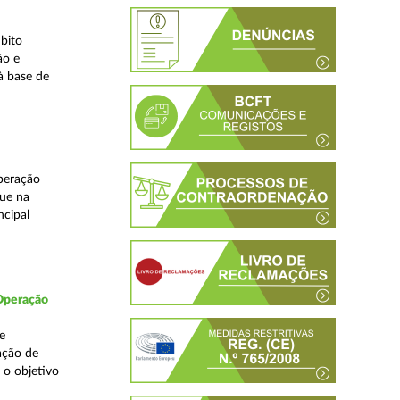
bito
ão e
à base de
peração
que na
ncipal
 Operação
e
ação de
 o objetivo