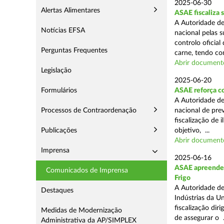
2025-06-30
Alertas Alimentares
ASAE fiscaliza 
A Autoridade de
Notícias EFSA
nacional pelas s
controlo oficial
Perguntas Frequentes
carne, tendo co
Abrir document
Legislação
2025-06-20
Formulários
ASAE reforça c
A Autoridade d
Processos de Contraordenação
nacional de pre
fiscalização de 
Publicações
objetivo, ...
Abrir document
Imprensa
2025-06-16
ASAE apreende m
Comunicados de Imprensa
Frigo
A Autoridade de
Destaques
Indústrias da U
fiscalização di
Medidas de Modernização
de assegurar o .
Administrativa da AP/SIMPLEX