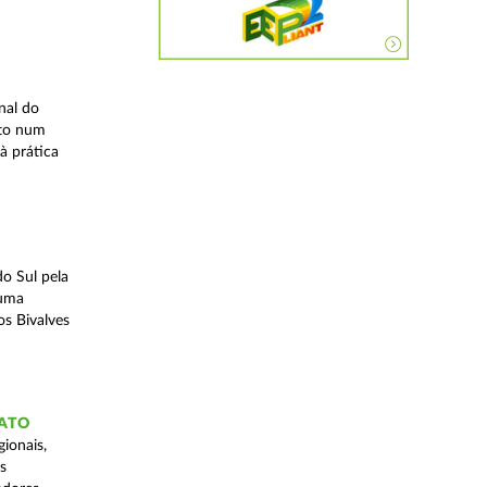
nal do
ito num
à prática
o Sul pela
 uma
os Bivalves
GATO
ionais,
s