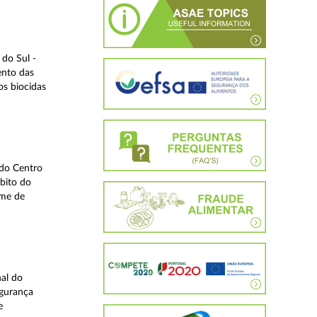
do Sul -
ento das
os biocidas
 do Centro
bito do
ime de
nal do
egurança
e