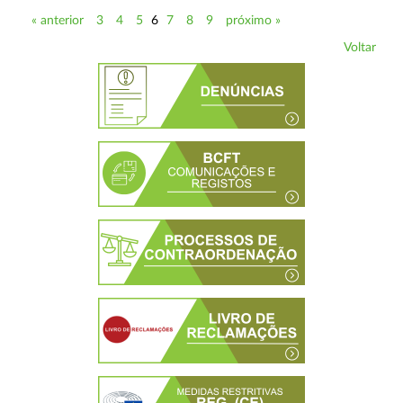
« anterior
3
4
5
6
7
8
9
próximo »
Voltar