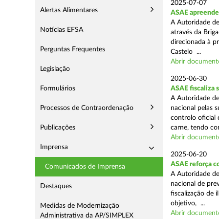
2025-07-07
Alertas Alimentares
ASAE apreende m
A Autoridade de
Notícias EFSA
através da Briga
direcionada à p
Perguntas Frequentes
Castelo ...
Abrir document
Legislação
2025-06-30
Formulários
ASAE fiscaliza 
A Autoridade de
Processos de Contraordenação
nacional pelas s
controlo oficial
Publicações
carne, tendo co
Abrir document
Imprensa
2025-06-20
ASAE reforça c
Comunicados de Imprensa
A Autoridade d
nacional de pre
Destaques
fiscalização de 
objetivo, ...
Medidas de Modernização
Abrir document
Administrativa da AP/SIMPLEX