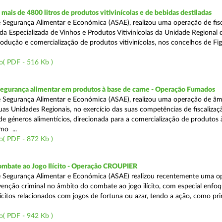
ais de 4800 litros de produtos vitivinícolas e de bebidas destiladas
 Segurança Alimentar e Económica (ASAE), realizou uma operação de fisc
da Especializada de Vinhos e Produtos Vitivinícolas da Unidade Regional 
rodução e comercialização de produtos vitivinícolas, nos concelhos de Fig
o( PDF - 516 Kb )
segurança alimentar em produtos à base de carne - Operação Fumados
 Segurança Alimentar e Económica (ASAE), realizou uma operação de âm
uas Unidades Regionais, no exercício das suas competências de fiscalizaç
 de géneros alimentícios, direcionada para a comercialização de produtos 
mo ...
o( PDF - 872 Kb )
ombate ao Jogo Ilícito - Operação CROUPIER
e Segurança Alimentar e Económica (ASAE) realizou recentemente uma o
venção criminal no âmbito do combate ao jogo ilícito, com especial enfo
ilícitos relacionados com jogos de fortuna ou azar, tendo a ação, como pri
o( PDF - 942 Kb )