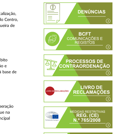
alização,
do Centro,
ueira de
bito
ão e
à base de
peração
que na
ncipal