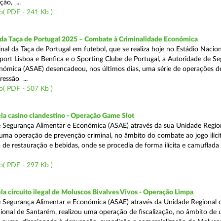
ão, ...
o( PDF - 241 Kb )
 da Taça de Portugal 2025 – Combate à Criminalidade Económica
nal da Taça de Portugal em futebol, que se realiza hoje no Estádio Nacio
port Lisboa e Benfica e o Sporting Clube de Portugal, a Autoridade de S
nómica (ASAE) desencadeou, nos últimos dias, uma série de operações d
ressão ...
o( PDF - 507 Kb )
a casino clandestino - Operação Game Slot
 Segurança Alimentar e Económica (ASAE) através da sua Unidade Regio
, uma operação de prevenção criminal, no âmbito do combate ao jogo ilíc
 de restauração e bebidas, onde se procedia de forma ilícita e camuflada 
o( PDF - 297 Kb )
 circuito ilegal de Moluscos Bivalves Vivos - Operação Limpa
 Segurança Alimentar e Económica (ASAE) através da Unidade Regional d
onal de Santarém, realizou uma operação de fiscalização, no âmbito de