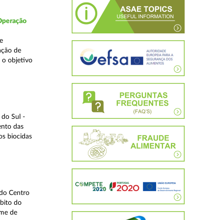
 Operação
e
ação de
 o objetivo
do Sul -
ento das
os biocidas
 do Centro
bito do
ime de