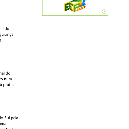
nal do
egurança
e
nal do
ito num
à prática
o Sul pela
 uma