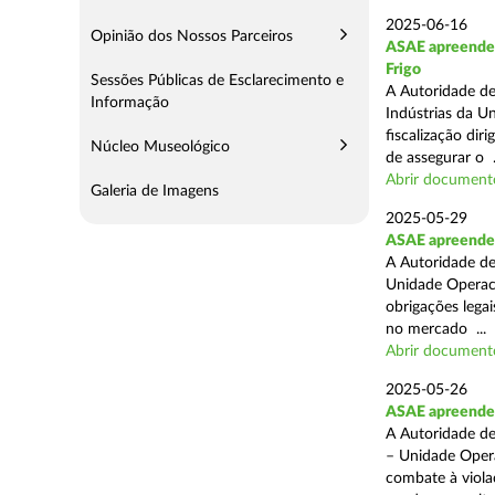
2025-06-16
Opinião dos Nossos Parceiros
ASAE apreende m
Frigo
Sessões Públicas de Esclarecimento e
A Autoridade de
Informação
Indústrias da U
fiscalização di
Núcleo Museológico
de assegurar o .
Abrir document
Galeria de Imagens
2025-05-29
ASAE apreende 
A Autoridade de
Unidade Operaci
obrigações lega
no mercado ...
Abrir document
2025-05-26
ASAE apreende c
A Autoridade de
– Unidade Opera
combate à viola