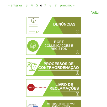
« anterior
3
4
5
6
7
8
9
próximo »
Voltar