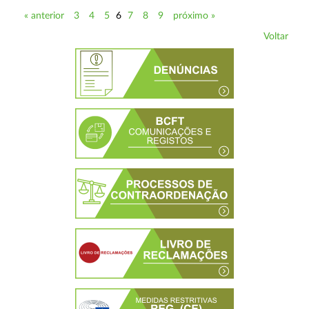
« anterior
3
4
5
6
7
8
9
próximo »
Voltar