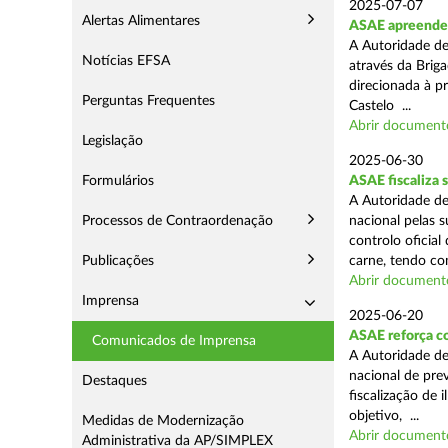
2025-07-07
Alertas Alimentares
ASAE apreende m
A Autoridade de
Notícias EFSA
através da Briga
direcionada à p
Perguntas Frequentes
Castelo ...
Abrir document
Legislação
2025-06-30
Formulários
ASAE fiscaliza 
A Autoridade de
Processos de Contraordenação
nacional pelas s
controlo oficial
Publicações
carne, tendo co
Abrir document
Imprensa
2025-06-20
ASAE reforça c
Comunicados de Imprensa
A Autoridade d
nacional de pre
Destaques
fiscalização de 
objetivo, ...
Medidas de Modernização
Abrir document
Administrativa da AP/SIMPLEX