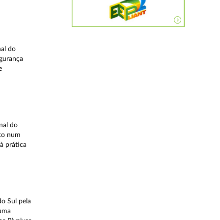
nal do
egurança
e
nal do
ito num
à prática
o Sul pela
 uma