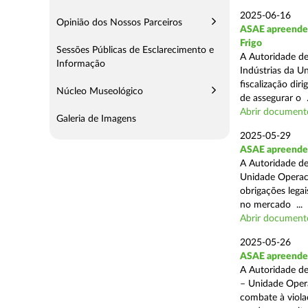
2025-06-16
Opinião dos Nossos Parceiros
ASAE apreende m
Frigo
Sessões Públicas de Esclarecimento e
A Autoridade de
Informação
Indústrias da U
fiscalização di
Núcleo Museológico
de assegurar o .
Abrir document
Galeria de Imagens
2025-05-29
ASAE apreende 
A Autoridade de
Unidade Operaci
obrigações lega
no mercado ...
Abrir document
2025-05-26
ASAE apreende c
A Autoridade de
– Unidade Opera
combate à viola