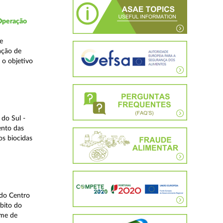
 Operação
e
ação de
 o objetivo
do Sul -
ento das
os biocidas
 do Centro
bito do
ime de