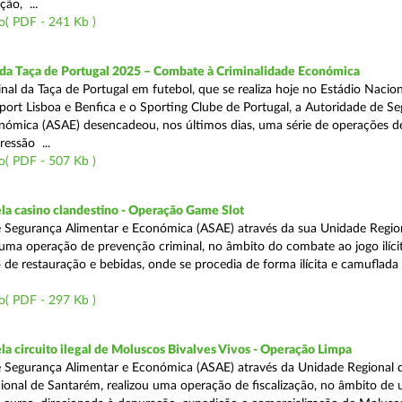
ão, ...
o( PDF - 241 Kb )
 da Taça de Portugal 2025 – Combate à Criminalidade Económica
nal da Taça de Portugal em futebol, que se realiza hoje no Estádio Nacio
port Lisboa e Benfica e o Sporting Clube de Portugal, a Autoridade de S
nómica (ASAE) desencadeou, nos últimos dias, uma série de operações d
ressão ...
o( PDF - 507 Kb )
a casino clandestino - Operação Game Slot
 Segurança Alimentar e Económica (ASAE) através da sua Unidade Regio
, uma operação de prevenção criminal, no âmbito do combate ao jogo ilíc
 de restauração e bebidas, onde se procedia de forma ilícita e camuflada 
o( PDF - 297 Kb )
 circuito ilegal de Moluscos Bivalves Vivos - Operação Limpa
 Segurança Alimentar e Económica (ASAE) através da Unidade Regional d
onal de Santarém, realizou uma operação de fiscalização, no âmbito de