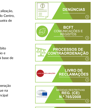
alização,
do Centro,
ueira de
bito
ão e
à base de
peração
que na
ncipal