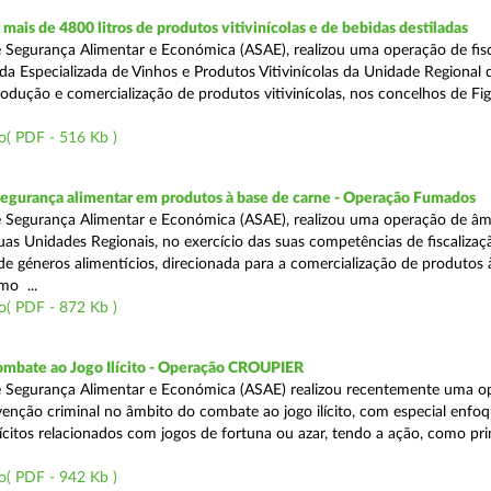
ais de 4800 litros de produtos vitivinícolas e de bebidas destiladas
 Segurança Alimentar e Económica (ASAE), realizou uma operação de fisc
da Especializada de Vinhos e Produtos Vitivinícolas da Unidade Regional 
rodução e comercialização de produtos vitivinícolas, nos concelhos de Fig
o( PDF - 516 Kb )
segurança alimentar em produtos à base de carne - Operação Fumados
 Segurança Alimentar e Económica (ASAE), realizou uma operação de âm
uas Unidades Regionais, no exercício das suas competências de fiscalizaç
 de géneros alimentícios, direcionada para a comercialização de produtos 
mo ...
o( PDF - 872 Kb )
ombate ao Jogo Ilícito - Operação CROUPIER
e Segurança Alimentar e Económica (ASAE) realizou recentemente uma o
venção criminal no âmbito do combate ao jogo ilícito, com especial enfo
ilícitos relacionados com jogos de fortuna ou azar, tendo a ação, como pri
o( PDF - 942 Kb )