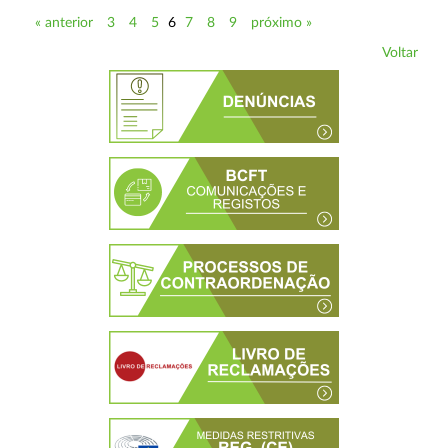
« anterior
3
4
5
6
7
8
9
próximo »
Voltar