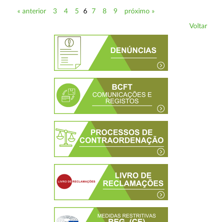
« anterior
3
4
5
6
7
8
9
próximo »
Voltar