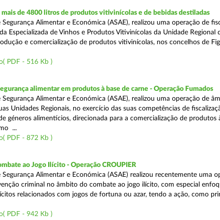
ais de 4800 litros de produtos vitivinícolas e de bebidas destiladas
 Segurança Alimentar e Económica (ASAE), realizou uma operação de fisc
da Especializada de Vinhos e Produtos Vitivinícolas da Unidade Regional 
rodução e comercialização de produtos vitivinícolas, nos concelhos de Fig
o( PDF - 516 Kb )
segurança alimentar em produtos à base de carne - Operação Fumados
 Segurança Alimentar e Económica (ASAE), realizou uma operação de âm
uas Unidades Regionais, no exercício das suas competências de fiscalizaç
 de géneros alimentícios, direcionada para a comercialização de produtos 
mo ...
o( PDF - 872 Kb )
ombate ao Jogo Ilícito - Operação CROUPIER
e Segurança Alimentar e Económica (ASAE) realizou recentemente uma o
venção criminal no âmbito do combate ao jogo ilícito, com especial enfo
ilícitos relacionados com jogos de fortuna ou azar, tendo a ação, como pri
o( PDF - 942 Kb )