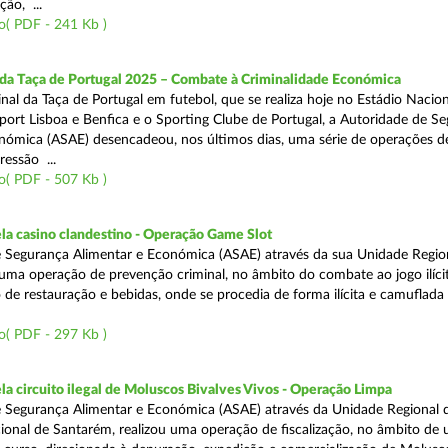
ão, ...
o( PDF - 241 Kb )
 da Taça de Portugal 2025 – Combate à Criminalidade Económica
nal da Taça de Portugal em futebol, que se realiza hoje no Estádio Nacio
port Lisboa e Benfica e o Sporting Clube de Portugal, a Autoridade de S
nómica (ASAE) desencadeou, nos últimos dias, uma série de operações d
ressão ...
o( PDF - 507 Kb )
a casino clandestino - Operação Game Slot
 Segurança Alimentar e Económica (ASAE) através da sua Unidade Regio
, uma operação de prevenção criminal, no âmbito do combate ao jogo ilíc
 de restauração e bebidas, onde se procedia de forma ilícita e camuflada 
o( PDF - 297 Kb )
 circuito ilegal de Moluscos Bivalves Vivos - Operação Limpa
 Segurança Alimentar e Económica (ASAE) através da Unidade Regional d
onal de Santarém, realizou uma operação de fiscalização, no âmbito de