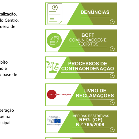
alização,
do Centro,
ueira de
bito
ão e
à base de
peração
que na
ncipal