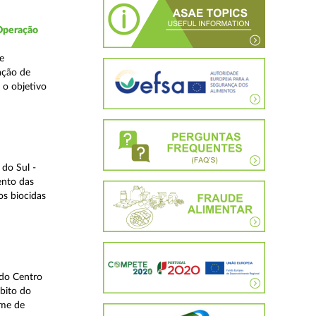
 Operação
e
ação de
 o objetivo
do Sul -
ento das
os biocidas
 do Centro
bito do
ime de