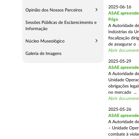
2025-06-16
Opinião dos Nossos Parceiros
ASAE apreende m
Frigo
Sessões Públicas de Esclarecimento e
A Autoridade de
Informação
Indústrias da U
fiscalização di
Núcleo Museológico
de assegurar o .
Abrir document
Galeria de Imagens
2025-05-29
ASAE apreende 
A Autoridade de
Unidade Operaci
obrigações lega
no mercado ...
Abrir document
2025-05-26
ASAE apreende c
A Autoridade de
– Unidade Opera
combate à viola