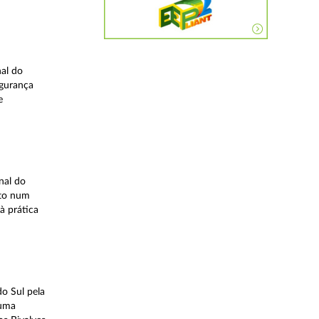
nal do
egurança
e
nal do
ito num
à prática
o Sul pela
 uma