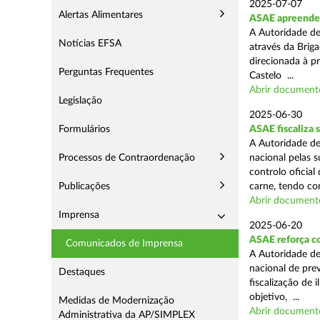
2025-07-07
Alertas Alimentares
ASAE apreende m
A Autoridade de
Notícias EFSA
através da Briga
direcionada à p
Perguntas Frequentes
Castelo ...
Abrir document
Legislação
2025-06-30
Formulários
ASAE fiscaliza 
A Autoridade de
Processos de Contraordenação
nacional pelas s
controlo oficial
Publicações
carne, tendo co
Abrir document
Imprensa
2025-06-20
ASAE reforça c
Comunicados de Imprensa
A Autoridade d
nacional de pre
Destaques
fiscalização de 
objetivo, ...
Medidas de Modernização
Abrir document
Administrativa da AP/SIMPLEX