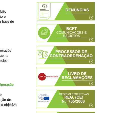
bito
ão e
à base de
peração
que na
ncipal
 Operação
e
ação de
 o objetivo