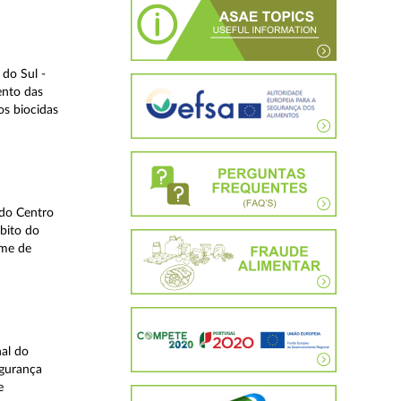
do Sul -
ento das
os biocidas
 do Centro
bito do
ime de
nal do
egurança
e