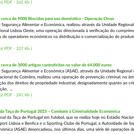
o( PDF - 265 Kb )
cerca de 9000 Biocidas para uso doméstico - Operação Clean
 Segurança Alimentar e Económica, realizou através da Unidade Regional 
onal Lisboa Oeste, uma operação direcionada à verificação do cumprim
is de operadores económicos na distribuição e comercialização de produt
o( PDF - 327 Kb )
erca de 3000 artigos contrafeitos no valor de 64.000 euros
 Segurança Alimentar e Económica (ASAE), através da Unidade Regional
cional de Coimbra, realizou uma operação de prevenção criminal, no âm
ção dos direitos de propriedade industrial, designadamente quanto ao cr
ão, ...
o( PDF - 241 Kb )
 da Taça de Portugal 2025 – Combate à Criminalidade Económica
nal da Taça de Portugal em futebol, que se realiza hoje no Estádio Nacio
port Lisboa e Benfica e o Sporting Clube de Portugal, a Autoridade de S
nómica (ASAE) desencadeou, nos últimos dias, uma série de operações d