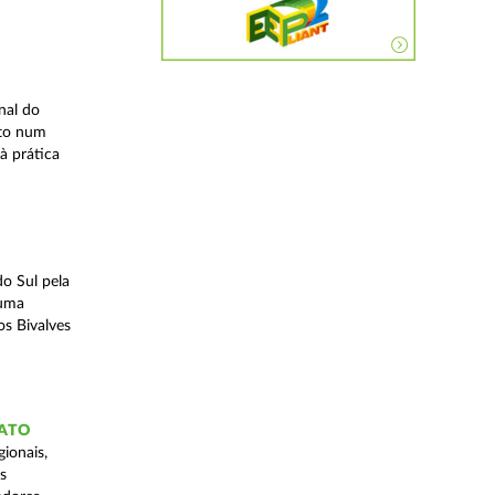
nal do
ito num
à prática
o Sul pela
 uma
os Bivalves
GATO
ionais,
s