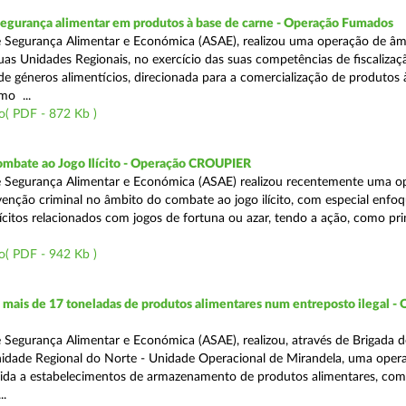
segurança alimentar em produtos à base de carne - Operação Fumados
 Segurança Alimentar e Económica (ASAE), realizou uma operação de âm
uas Unidades Regionais, no exercício das suas competências de fiscalizaç
 de géneros alimentícios, direcionada para a comercialização de produtos 
mo ...
o( PDF - 872 Kb )
ombate ao Jogo Ilícito - Operação CROUPIER
e Segurança Alimentar e Económica (ASAE) realizou recentemente uma o
venção criminal no âmbito do combate ao jogo ilícito, com especial enfo
ilícitos relacionados com jogos de fortuna ou azar, tendo a ação, como pri
o( PDF - 942 Kb )
ais de 17 toneladas de produtos alimentares num entreposto ilegal -
 Segurança Alimentar e Económica (ASAE), realizou, através de Brigada d
nidade Regional do Norte - Unidade Operacional de Mirandela, uma oper
rigida a estabelecimentos de armazenamento de produtos alimentares, com
..