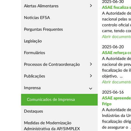
2025-06-30
Alertas Alimentares
ASAE fiscaliza 
A Autoridade de
Notícias EFSA
nacional pelas s
controlo oficial
Perguntas Frequentes
carne, tendo co
Abrir document
Legislação
2025-06-20
Formulários
ASAE reforça c
A Autoridade d
Processos de Contraordenação
nacional de pre
fiscalização de 
Publicações
objetivo, ...
Abrir document
Imprensa
2025-06-16
ASAE apreende m
Comunicados de Imprensa
Frigo
A Autoridade de
Destaques
Indústrias da U
fiscalização di
Medidas de Modernização
de assegurar o .
Administrativa da AP/SIMPLEX