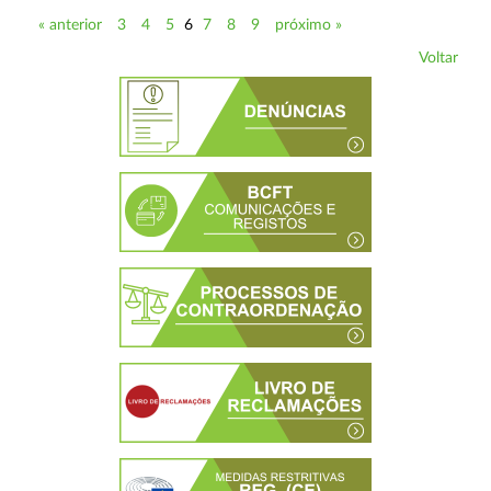
« anterior
3
4
5
6
7
8
9
próximo »
Voltar