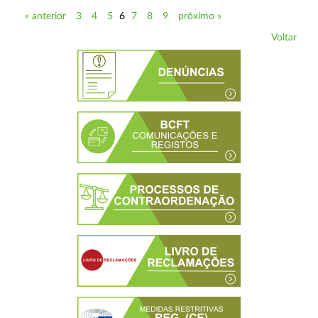
« anterior
3
4
5
6
7
8
9
próximo »
Voltar