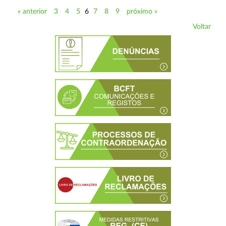
« anterior
3
4
5
6
7
8
9
próximo »
Voltar