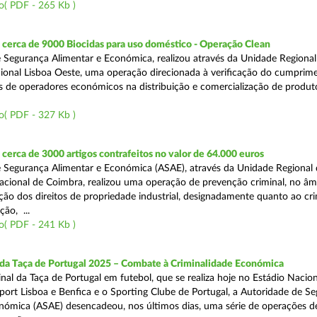
o( PDF - 265 Kb )
cerca de 9000 Biocidas para uso doméstico - Operação Clean
 Segurança Alimentar e Económica, realizou através da Unidade Regional 
onal Lisboa Oeste, uma operação direcionada à verificação do cumprim
is de operadores económicos na distribuição e comercialização de produt
o( PDF - 327 Kb )
erca de 3000 artigos contrafeitos no valor de 64.000 euros
 Segurança Alimentar e Económica (ASAE), através da Unidade Regional
cional de Coimbra, realizou uma operação de prevenção criminal, no âm
ção dos direitos de propriedade industrial, designadamente quanto ao cr
ão, ...
o( PDF - 241 Kb )
 da Taça de Portugal 2025 – Combate à Criminalidade Económica
nal da Taça de Portugal em futebol, que se realiza hoje no Estádio Nacio
port Lisboa e Benfica e o Sporting Clube de Portugal, a Autoridade de S
nómica (ASAE) desencadeou, nos últimos dias, uma série de operações d