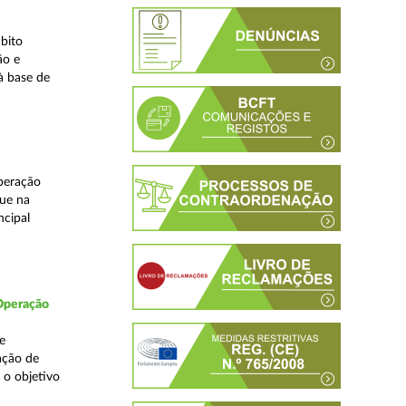
bito
ão e
à base de
peração
que na
ncipal
 Operação
e
ação de
 o objetivo