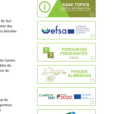
do Sul -
ento das
os biocidas
 do Centro
bito do
ime de
nal do
egurança
e