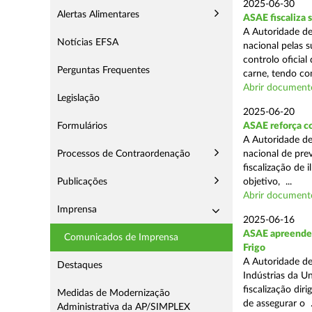
2025-06-30
Alertas Alimentares
ASAE fiscaliza 
A Autoridade de
Notícias EFSA
nacional pelas s
controlo oficial
Perguntas Frequentes
carne, tendo co
Abrir document
Legislação
2025-06-20
Formulários
ASAE reforça c
A Autoridade d
Processos de Contraordenação
nacional de pre
fiscalização de 
Publicações
objetivo, ...
Abrir document
Imprensa
2025-06-16
ASAE apreende m
Comunicados de Imprensa
Frigo
A Autoridade de
Destaques
Indústrias da U
fiscalização di
Medidas de Modernização
de assegurar o .
Administrativa da AP/SIMPLEX