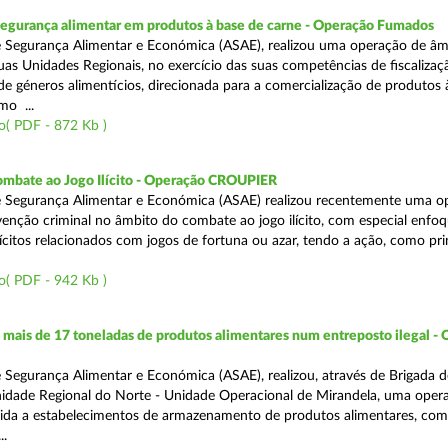
segurança alimentar em produtos à base de carne - Operação Fumados
 Segurança Alimentar e Económica (ASAE), realizou uma operação de âm
uas Unidades Regionais, no exercício das suas competências de fiscalizaç
 de géneros alimentícios, direcionada para a comercialização de produtos 
mo ...
o( PDF - 872 Kb )
ombate ao Jogo Ilícito - Operação CROUPIER
e Segurança Alimentar e Económica (ASAE) realizou recentemente uma o
venção criminal no âmbito do combate ao jogo ilícito, com especial enfo
ilícitos relacionados com jogos de fortuna ou azar, tendo a ação, como pri
o( PDF - 942 Kb )
ais de 17 toneladas de produtos alimentares num entreposto ilegal -
 Segurança Alimentar e Económica (ASAE), realizou, através de Brigada d
nidade Regional do Norte - Unidade Operacional de Mirandela, uma oper
rigida a estabelecimentos de armazenamento de produtos alimentares, com
..