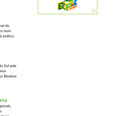
nal do
ito num
à prática
o Sul pela
 uma
os Bivalves
GATO
ionais,
s