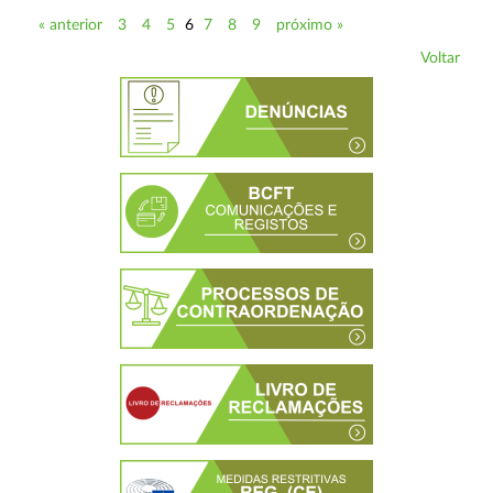
« anterior
3
4
5
6
7
8
9
próximo »
Voltar