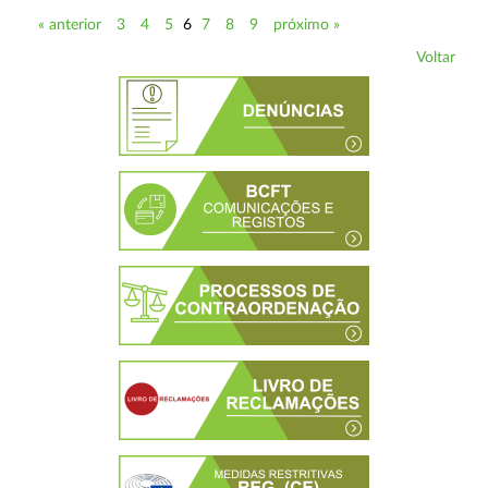
« anterior
3
4
5
6
7
8
9
próximo »
Voltar