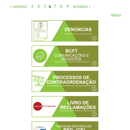
« anterior
3
4
5
6
7
8
9
próximo »
Voltar