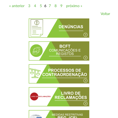
« anterior
3
4
5
6
7
8
9
próximo »
Voltar