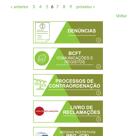
« anterior
3
4
5
6
7
8
9
próximo »
Voltar