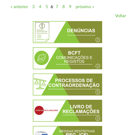
« anterior
3
4
5
6
7
8
9
próximo »
Voltar