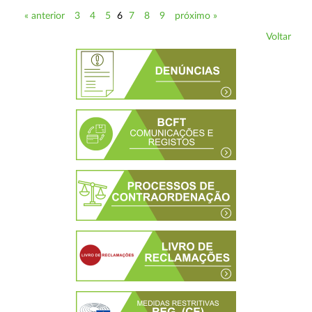
« anterior
3
4
5
6
7
8
9
próximo »
Voltar