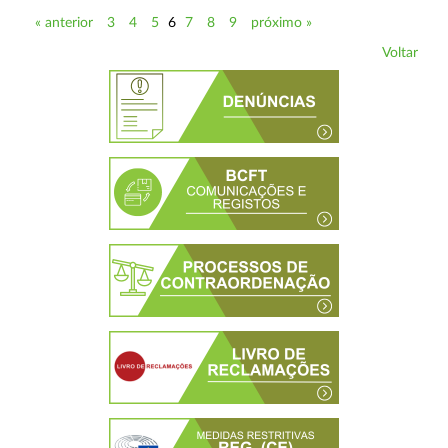
« anterior
3
4
5
6
7
8
9
próximo »
Voltar