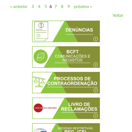
« anterior
3
4
5
6
7
8
9
próximo »
Voltar