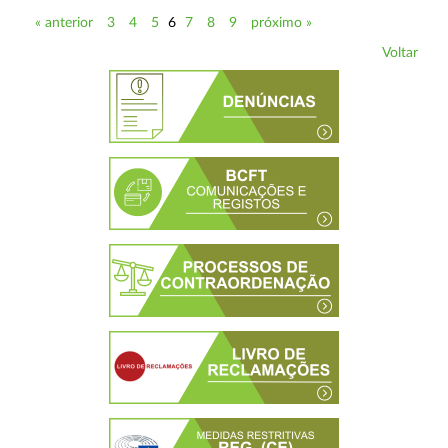
« anterior
3
4
5
6
7
8
9
próximo »
Voltar