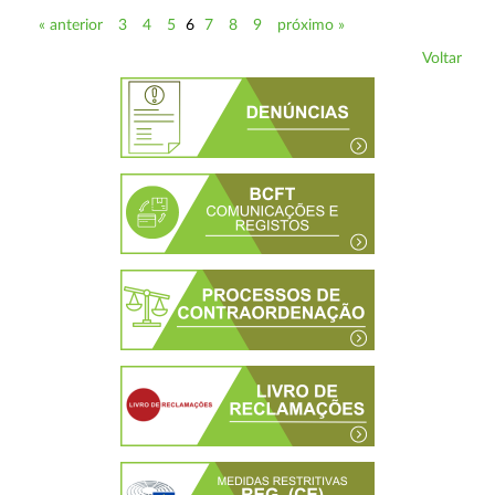
« anterior
3
4
5
6
7
8
9
próximo »
Voltar