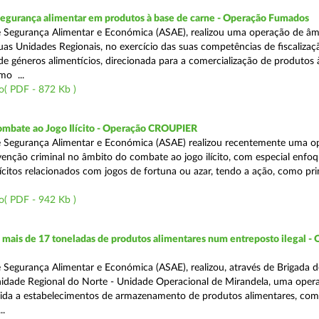
segurança alimentar em produtos à base de carne - Operação Fumados
 Segurança Alimentar e Económica (ASAE), realizou uma operação de âm
uas Unidades Regionais, no exercício das suas competências de fiscalizaç
 de géneros alimentícios, direcionada para a comercialização de produtos 
mo ...
o( PDF - 872 Kb )
ombate ao Jogo Ilícito - Operação CROUPIER
e Segurança Alimentar e Económica (ASAE) realizou recentemente uma o
venção criminal no âmbito do combate ao jogo ilícito, com especial enfo
ilícitos relacionados com jogos de fortuna ou azar, tendo a ação, como pri
o( PDF - 942 Kb )
ais de 17 toneladas de produtos alimentares num entreposto ilegal -
 Segurança Alimentar e Económica (ASAE), realizou, através de Brigada d
nidade Regional do Norte - Unidade Operacional de Mirandela, uma oper
rigida a estabelecimentos de armazenamento de produtos alimentares, com
..