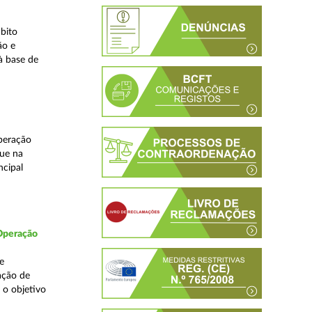
bito
ão e
à base de
peração
que na
ncipal
 Operação
e
ação de
 o objetivo