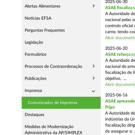
2025-06-30
Alertas Alimentares
ASAE fiscaliza 
A Autoridade de
Notícias EFSA
nacional pelas s
controlo oficial
Perguntas Frequentes
carne, tendo co
Abrir document
Legislação
2025-06-20
Formulários
ASAE reforça c
A Autoridade d
Processos de Contraordenação
nacional de pre
fiscalização de 
Publicações
objetivo, ...
Abrir document
Imprensa
2025-06-16
ASAE apreende m
Comunicados de Imprensa
Frigo
A Autoridade de
Destaques
Indústrias da U
fiscalização di
Medidas de Modernização
de assegurar o .
Administrativa da AP/SIMPLEX