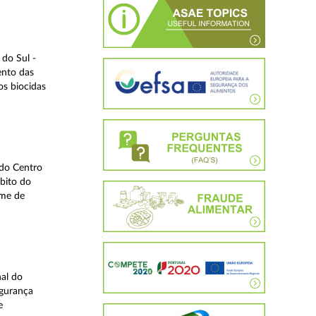
do Sul -
ento das
os biocidas
 do Centro
bito do
ime de
nal do
egurança
e