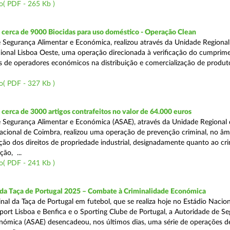
o( PDF - 265 Kb )
cerca de 9000 Biocidas para uso doméstico - Operação Clean
 Segurança Alimentar e Económica, realizou através da Unidade Regional 
onal Lisboa Oeste, uma operação direcionada à verificação do cumprim
is de operadores económicos na distribuição e comercialização de produt
o( PDF - 327 Kb )
erca de 3000 artigos contrafeitos no valor de 64.000 euros
 Segurança Alimentar e Económica (ASAE), através da Unidade Regional
cional de Coimbra, realizou uma operação de prevenção criminal, no âm
ção dos direitos de propriedade industrial, designadamente quanto ao cr
ão, ...
o( PDF - 241 Kb )
 da Taça de Portugal 2025 – Combate à Criminalidade Económica
nal da Taça de Portugal em futebol, que se realiza hoje no Estádio Nacio
port Lisboa e Benfica e o Sporting Clube de Portugal, a Autoridade de S
nómica (ASAE) desencadeou, nos últimos dias, uma série de operações d