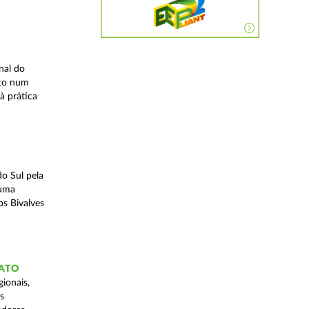
nal do
ito num
à prática
o Sul pela
 uma
os Bivalves
GATO
ionais,
s