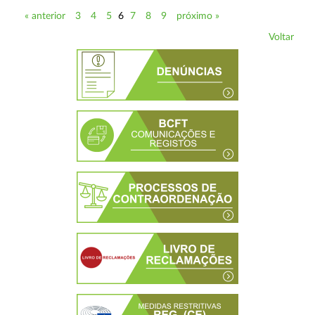
« anterior
3
4
5
6
7
8
9
próximo »
Voltar