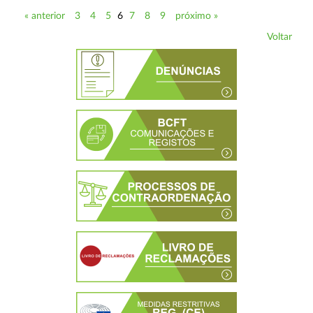
« anterior
3
4
5
6
7
8
9
próximo »
Voltar