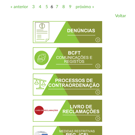
« anterior
3
4
5
6
7
8
9
próximo »
Voltar