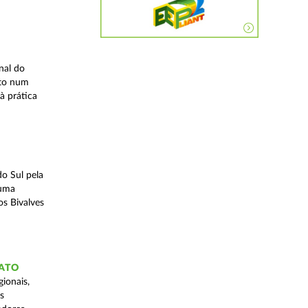
nal do
ito num
à prática
o Sul pela
 uma
os Bivalves
GATO
ionais,
s