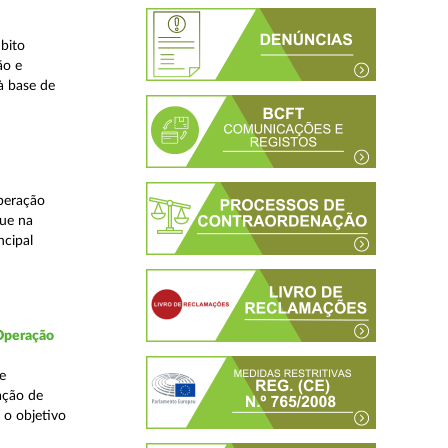
bito
ão e
à base de
peração
que na
ncipal
 Operação
e
ação de
 o objetivo