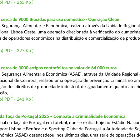
o( PDF - 265 Kb )
cerca de 9000 Biocidas para uso doméstico - Operação Clean
 Segurança Alimentar e Económica, realizou através da Unidade Regional 
onal Lisboa Oeste, uma operação direcionada à verificação do cumprim
is de operadores económicos na distribuição e comercialização de produt
o( PDF - 327 Kb )
erca de 3000 artigos contrafeitos no valor de 64.000 euros
 Segurança Alimentar e Económica (ASAE), através da Unidade Regional
cional de Coimbra, realizou uma operação de prevenção criminal, no âm
ção dos direitos de propriedade industrial, designadamente quanto ao cr
ão, ...
o( PDF - 241 Kb )
 da Taça de Portugal 2025 – Combate à Criminalidade Económica
nal da Taça de Portugal em futebol, que se realiza hoje no Estádio Nacio
port Lisboa e Benfica e o Sporting Clube de Portugal, a Autoridade de S
nómica (ASAE) desencadeou, nos últimos dias, uma série de operações d