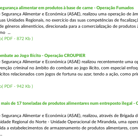
segurança alimentar em produtos à base de carne - Operação Fumados
 Segurança Alimentar e Económica (ASAE), realizou uma operação de âm
uas Unidades Regionais, no exercício das suas competências de fiscalizaç
 de géneros alimentícios, direcionada para a comercialização de produtos 
mo ...
o( PDF - 872 Kb )
ombate ao Jogo Ilícito - Operação CROUPIER
e Segurança Alimentar e Económica (ASAE) realizou recentemente uma o
venção criminal no âmbito do combate ao jogo ilícito, com especial enfo
ilícitos relacionados com jogos de fortuna ou azar, tendo a ação, como pri
o( PDF - 942 Kb )
ais de 17 toneladas de produtos alimentares num entreposto ilegal -
 Segurança Alimentar e Económica (ASAE), realizou, através de Brigada d
nidade Regional do Norte - Unidade Operacional de Mirandela, uma oper
rigida a estabelecimentos de armazenamento de produtos alimentares, com
..