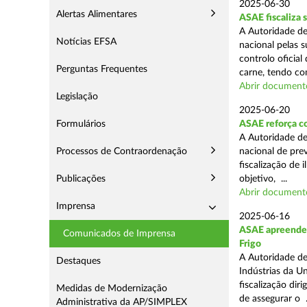
2025-06-30
Alertas Alimentares
ASAE fiscaliza 
A Autoridade de
Notícias EFSA
nacional pelas s
controlo oficial
Perguntas Frequentes
carne, tendo co
Abrir document
Legislação
2025-06-20
Formulários
ASAE reforça c
A Autoridade d
Processos de Contraordenação
nacional de pre
fiscalização de 
Publicações
objetivo, ...
Abrir document
Imprensa
2025-06-16
ASAE apreende m
Comunicados de Imprensa
Frigo
A Autoridade de
Destaques
Indústrias da U
fiscalização di
Medidas de Modernização
de assegurar o .
Administrativa da AP/SIMPLEX