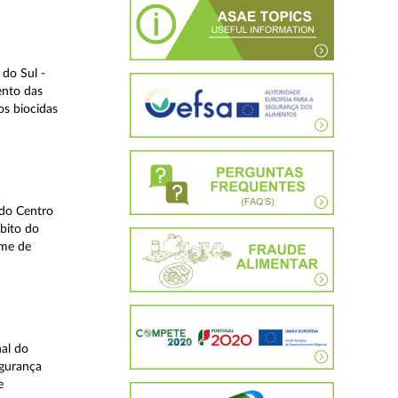
do Sul -
ento das
os biocidas
 do Centro
bito do
ime de
nal do
egurança
e